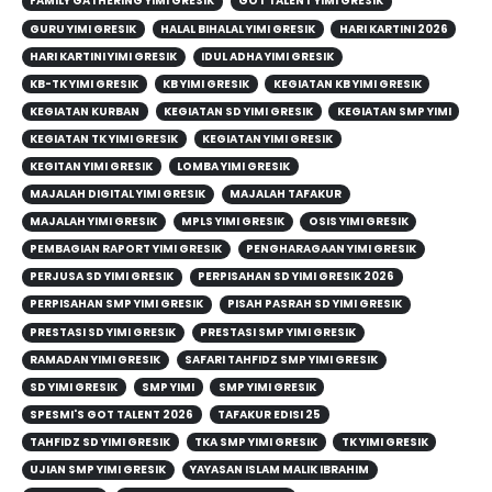
FAMILY GATHERING YIMI GRESIK
GOT TALENT YIMI GRESIK
GURU YIMI GRESIK
HALAL BIHALAL YIMI GRESIK
HARI KARTINI 2026
HARI KARTINI YIMI GRESIK
IDUL ADHA YIMI GRESIK
KB-TK YIMI GRESIK
KB YIMI GRESIK
KEGIATAN KB YIMI GRESIK
KEGIATAN KURBAN
KEGIATAN SD YIMI GRESIK
KEGIATAN SMP YIMI
KEGIATAN TK YIMI GRESIK
KEGIATAN YIMI GRESIK
KEGITAN YIMI GRESIK
LOMBA YIMI GRESIK
MAJALAH DIGITAL YIMI GRESIK
MAJALAH TAFAKUR
MAJALAH YIMI GRESIK
MPLS YIMI GRESIK
OSIS YIMI GRESIK
PEMBAGIAN RAPORT YIMI GRESIK
PENGHARAGAAN YIMI GRESIK
PERJUSA SD YIMI GRESIK
PERPISAHAN SD YIMI GRESIK 2026
PERPISAHAN SMP YIMI GRESIK
PISAH PASRAH SD YIMI GRESIK
PRESTASI SD YIMI GRESIK
PRESTASI SMP YIMI GRESIK
RAMADAN YIMI GRESIK
SAFARI TAHFIDZ SMP YIMI GRESIK
SD YIMI GRESIK
SMP YIMI
SMP YIMI GRESIK
SPESMI'S GOT TALENT 2026
TAFAKUR EDISI 25
TAHFIDZ SD YIMI GRESIK
TKA SMP YIMI GRESIK
TK YIMI GRESIK
UJIAN SMP YIMI GRESIK
YAYASAN ISLAM MALIK IBRAHIM