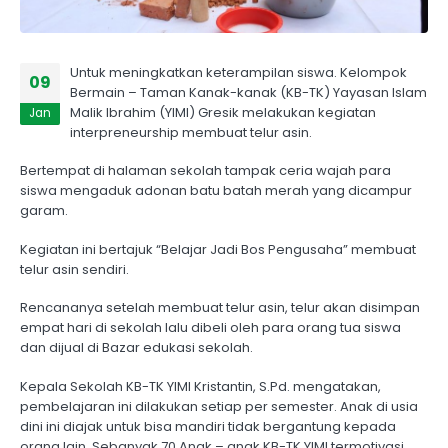
Untuk meningkatkan keterampilan siswa. Kelompok
09
Bermain – Taman Kanak-kanak (KB-TK) Yayasan Islam
Malik Ibrahim (YIMI) Gresik melakukan kegiatan
Jan
interpreneurship membuat telur asin.
Bertempat di halaman sekolah tampak ceria wajah para
siswa mengaduk adonan batu batah merah yang dicampur
garam.
Kegiatan ini bertajuk “Belajar Jadi Bos Pengusaha” membuat
telur asin sendiri.
Rencananya setelah membuat telur asin, telur akan disimpan
empat hari di sekolah lalu dibeli oleh para orang tua siswa
dan dijual di Bazar edukasi sekolah.
Kepala Sekolah KB-TK YIMI Kristantin, S.Pd. mengatakan,
pembelajaran ini dilakukan setiap per semester. Anak di usia
dini ini diajak untuk bisa mandiri tidak bergantung kepada
orang lain. Sebanyak 70 Anak – anak KB-TK YIMI termotivasi