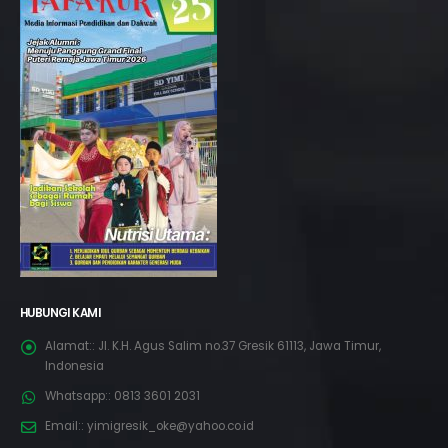
HUBUNGI KAMI
Alamat::
Jl. K.H. Agus Salim no.37 Gresik 61113, Jawa Timur,
Indonesia
Whatsapp::
0813 3601 2031
Email::
yimigresik_oke@yahoo.co.id