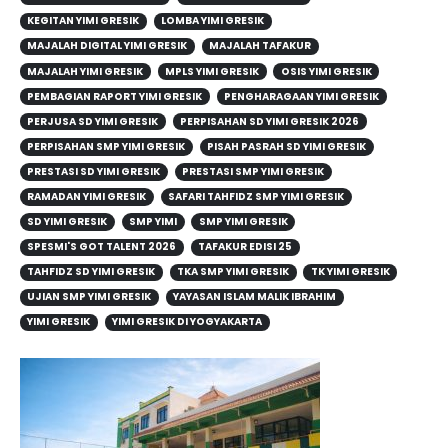
KEGITAN YIMI GRESIK
LOMBA YIMI GRESIK
MAJALAH DIGITAL YIMI GRESIK
MAJALAH TAFAKUR
MAJALAH YIMI GRESIK
MPLS YIMI GRESIK
OSIS YIMI GRESIK
PEMBAGIAN RAPORT YIMI GRESIK
PENGHARAGAAN YIMI GRESIK
PERJUSA SD YIMI GRESIK
PERPISAHAN SD YIMI GRESIK 2026
PERPISAHAN SMP YIMI GRESIK
PISAH PASRAH SD YIMI GRESIK
PRESTASI SD YIMI GRESIK
PRESTASI SMP YIMI GRESIK
RAMADAN YIMI GRESIK
SAFARI TAHFIDZ SMP YIMI GRESIK
SD YIMI GRESIK
SMP YIMI
SMP YIMI GRESIK
SPESMI'S GOT TALENT 2026
TAFAKUR EDISI 25
TAHFIDZ SD YIMI GRESIK
TKA SMP YIMI GRESIK
TK YIMI GRESIK
UJIAN SMP YIMI GRESIK
YAYASAN ISLAM MALIK IBRAHIM
YIMI GRESIK
YIMI GRESIK DI YOGYAKARTA