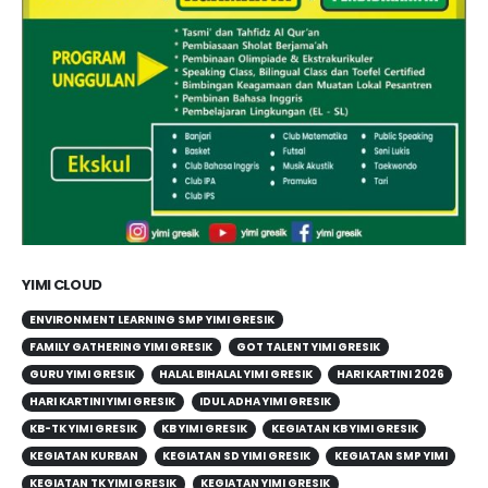
YIMI CLOUD
ENVIRONMENT LEARNING SMP YIMI GRESIK
FAMILY GATHERING YIMI GRESIK
GOT TALENT YIMI GRESIK
GURU YIMI GRESIK
HALAL BIHALAL YIMI GRESIK
HARI KARTINI 2026
HARI KARTINI YIMI GRESIK
IDUL ADHA YIMI GRESIK
KB-TK YIMI GRESIK
KB YIMI GRESIK
KEGIATAN KB YIMI GRESIK
KEGIATAN KURBAN
KEGIATAN SD YIMI GRESIK
KEGIATAN SMP YIMI
KEGIATAN TK YIMI GRESIK
KEGIATAN YIMI GRESIK