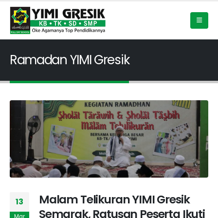
Ramadan YIMI Gresik
Malam Telikuran YIMI Gresik
13
Semarak, Ratusan Peserta Ikuti
Mar