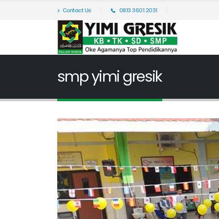
Contact Us
0813 3601 2031
smp yimi gresik