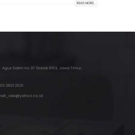
READ MORE...
.H. Agus Salim no.37 Gresik 61113, Jawa Timur,
13 3601 2031
esik_oke@yahoo.co.id