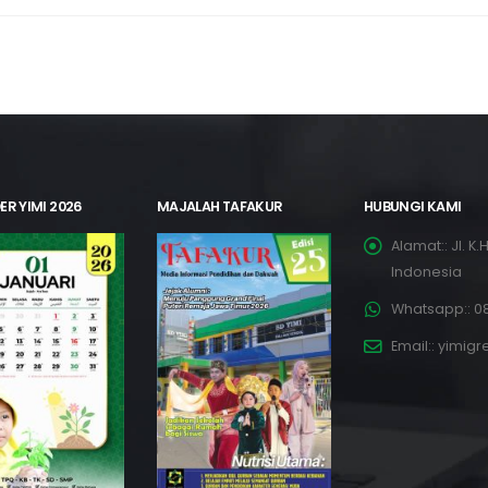
ER YIMI 2026
MAJALAH TAFAKUR
HUBUNGI KAMI
Alamat::
Jl. K
Indonesia
Whatsapp::
08
Email::
yimigr