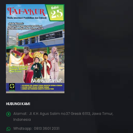
HUBUNGI KAMI
Alamat::
Jl. K.H. Agus Salim no.37 Gresik 61113, Jawa Timur,
Indonesia
Whatsapp::
0813 3601 2031