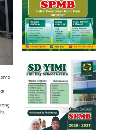
agama
ar
orang
itu