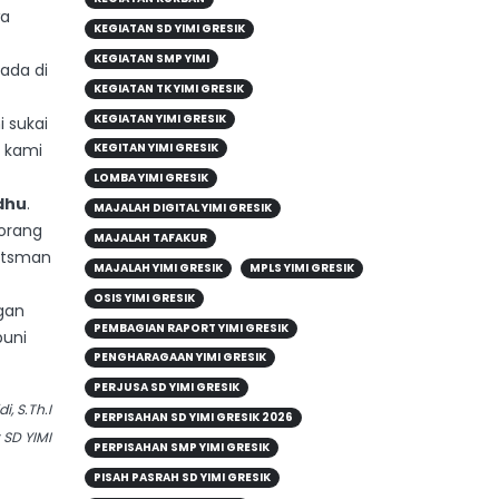
wa
KEGIATAN SD YIMI GRESIK
KEGIATAN SMP YIMI
ada di
KEGIATAN TK YIMI GRESIK
KEGIATAN YIMI GRESIK
i sukai
a kami
KEGITAN YIMI GRESIK
LOMBA YIMI GRESIK
dhu
.
MAJALAH DIGITAL YIMI GRESIK
 orang
MAJALAH TAFAKUR
Utsman
MAJALAH YIMI GRESIK
MPLS YIMI GRESIK
OSIS YIMI GRESIK
gan
PEMBAGIAN RAPORT YIMI GRESIK
puni
PENGHARAGAAN YIMI GRESIK
PERJUSA SD YIMI GRESIK
i, S.Th.I
PERPISAHAN SD YIMI GRESIK 2026
 SD YIMI
PERPISAHAN SMP YIMI GRESIK
PISAH PASRAH SD YIMI GRESIK