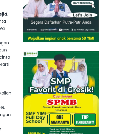
jid.
nta
 Wa
:
ngan
aqun
cinta
rarti
kalian
HR.
Jangan
e