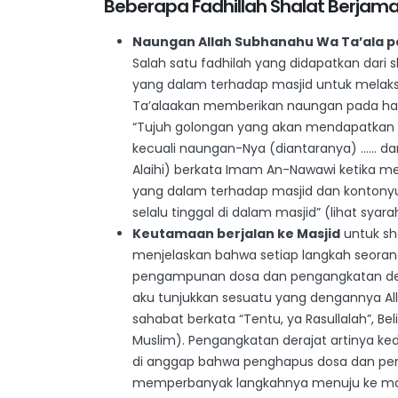
Beberapa Fadhillah Shalat Berjama
Naungan Allah Subhanahu Wa Ta’ala pa
Salah satu fadhilah yang didapatkan dari
yang dalam terhadap masjid untuk melak
Ta’alaakan memberikan naungan pada hari 
“Tujuh golongan yang akan mendapatkan n
kecuali naungan-Nya (diantaranya) …… da
Alaihi) berkata Imam An-Nawawi ketika m
yang dalam terhadap masjid dan kontonyu
selalu tinggal di dalam masjid” (lihat syara
Keutamaan berjalan ke Masjid
untuk sha
menjelaskan bahwa setiap langkah seora
pengampunan dosa dan pengangkatan deraja
aku tunjukkan sesuatu yang dengannya A
sahabat berkata “Tentu, ya Rasullalah”, B
Muslim). Pengangkatan derajat artinya kedu
di anggap bahwa penghapus dosa dan pen
memperbanyak langkahnya menuju ke masjid