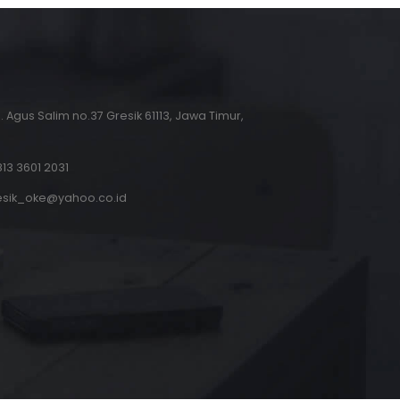
.H. Agus Salim no.37 Gresik 61113, Jawa Timur,
13 3601 2031
esik_oke@yahoo.co.id