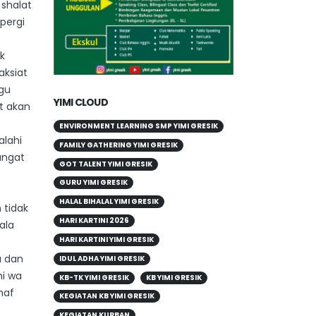
 shalat
pergi
k
aksiat
ggu
YIMI CLOUD
t akan
ENVIRONMENT LEARNING SMP YIMI GRESIK
alahi
FAMILY GATHERING YIMI GRESIK
angat
GOT TALENT YIMI GRESIK
GURU YIMI GRESIK
HALAL BIHALAL YIMI GRESIK
 tidak
HARI KARTINI 2026
ala
HARI KARTINI YIMI GRESIK
a dan
IDUL ADHA YIMI GRESIK
hi wa
KB-TK YIMI GRESIK
KB YIMI GRESIK
haf
KEGIATAN KB YIMI GRESIK
KEGIATAN KURBAN