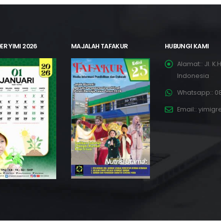
ER YIMI 2026
MAJALAH TAFAKUR
HUBUNGI KAMI
Alamat::
Jl. K
Indonesia
Whatsapp::
08
Email::
yimigr