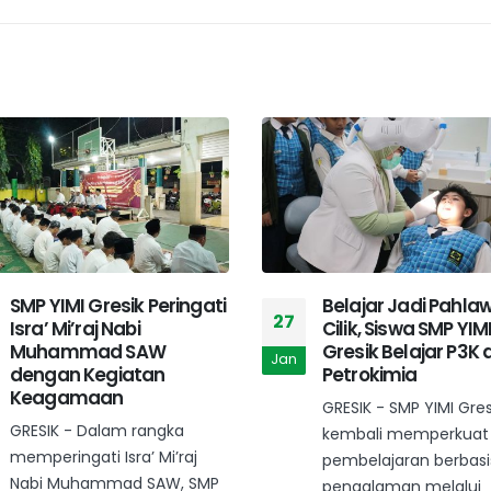
Belajar Jadi Pahlawan
MPLS Hari Pertama 
13
Cilik, Siswa SMP YIMI
YIMI Gresik Tanam
Gresik Belajar P3K di RS
Disiplin dan Buday
Jul
Petrokimia
Antiperundungan
GRESIK - SMP YIMI Gresik
GRESIK - KB-TK, SD, d
kembali memperkuat
YIMI Gresik mengawal
pembelajaran berbasis
ajaran baru...
pengalaman melalui
read more