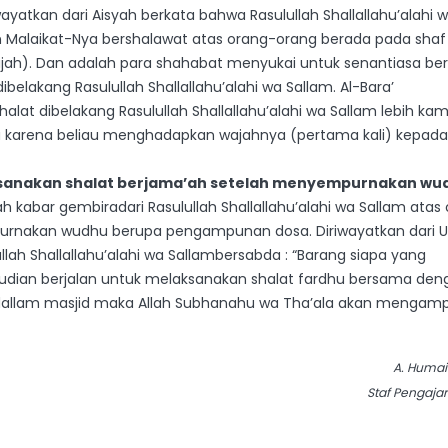
wayatkan dari Aisyah berkata bahwa Rasulullah Shallallahu’alahi 
n Malaikat-Nya bershalawat atas orang-orang berada pada shaf
jah). Dan adalah para shahabat menyukai untuk senantiasa ber
belakang Rasulullah Shallallahu’alahi wa Sallam. Al-Bara’
alat dibelakang Rasulullah Shallallahu’alahi wa Sallam lebih kam
au karena beliau menghadapkan wajahnya (pertama kali) kepad
sanakan shalat berjama’ah setelah menyempurnakan wu
ah kabar gembiradari Rasulullah Shallallahu’alahi wa Sallam atas
urnakan wudhu berupa pengampunan dosa. Diriwayatkan dari 
lah Shallallahu’alahi wa Sallambersabda : “Barang siapa yang
an berjalan untuk melaksanakan shalat fardhu bersama den
 dallam masjid maka Allah Subhanahu wa Tha’ala akan mengam
A. Humaid
Staf Pengajar