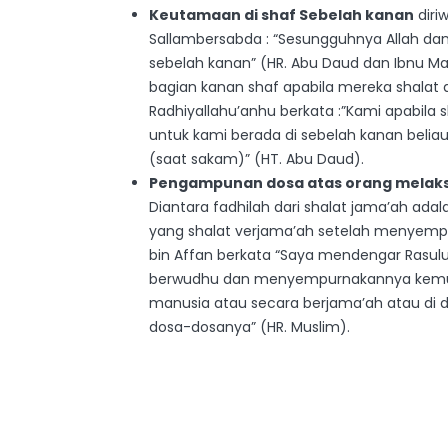
Keutamaan di shaf Sebelah kanan
diri
Sallambersabda : “Sesungguhnya Allah da
sebelah kanan” (HR. Abu Daud dan Ibnu Ma
bagian kanan shaf apabila mereka shalat di
Radhiyallahu’anhu berkata :”Kami apabila sh
untuk kami berada di sebelah kanan beli
(saat sakam)” (HT. Abu Daud).
Pengampunan dosa atas orang melak
Diantara fadhilah dari shalat jama’ah adal
yang shalat verjama’ah setelah menyemp
bin Affan berkata “Saya mendengar Rasulul
berwudhu dan menyempurnakannya kemudi
manusia atau secara berjama’ah atau di
dosa-dosanya” (HR. Muslim).