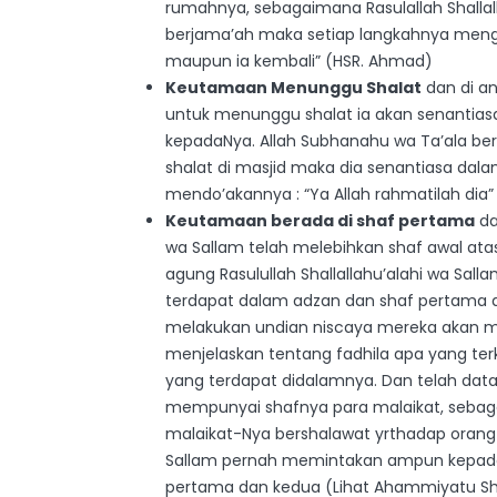
rumahnya, sebagaimana Rasulallah Shallal
berjama’ah maka setiap langkahnya mengha
maupun ia kembali” (HSR. Ahmad)
Keutamaan Menunggu Shalat
dan di an
untuk menunggu shalat ia akan senantiasa
kepadaNya. Allah Subhanahu wa Ta’ala ber
shalat di masjid maka dia senantiasa dal
mendo’akannya : “Ya Allah rahmatilah dia”
Keutamaan berada di shaf pertama
da
wa Sallam telah melebihkan shaf awal ata
agung Rasulullah Shallallahu’alahi wa Sa
terdapat dalam adzan dan shaf pertama
melakukan undian niscaya mereka akan mela
menjelaskan tentang fadhila apa yang te
yang terdapat didalamnya. Dan telah dat
mempunyai shafnya para malaikat, sebaga
malaikat-Nya bershalawat yrthadap orang-o
Sallam pernah memintakan ampun kepada 
pertama dan kedua (Lihat Ahammiyatu Shal