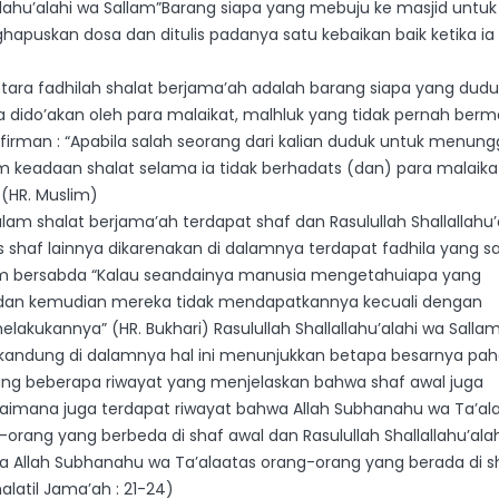
lahu’alahi wa Sallam”Barang siapa yang mebuju ke masjid untuk
puskan dosa dan ditulis padanya satu kebaikan baik ketika ia 
tara fadhilah shalat berjama’ah adalah barang siapa yang dudu
 dido’akan oleh para malaikat, malhluk yang tidak pernah berm
firman : “Apabila salah seorang dari kalian duduk untuk menun
am keadaan shalat selama ia tidak berhadats (dan) para malaika
 (HR. Muslim)
lam shalat berjama’ah terdapat shaf dan Rasulullah Shallallahu’
s shaf lainnya dikarenakan di dalamnya terdapat fadhila yang s
llam bersabda “Kalau seandainya manusia mengetahuiapa yang
 dan kemudian mereka tidak mendapatkannya kecuali dengan
kukannya” (HR. Bukhari) Rasulullah Shallallahu’alahi wa Sallam
rkandung di dalamnya hal ini menunjukkan betapa besarnya pah
ang beberapa riwayat yang menjelaskan bahwa shaf awal juga
imana juga terdapat riwayat bahwa Allah Subhanahu wa Ta’al
rang yang berbeda di shaf awal dan Rasulullah Shallallahu’ala
Allah Subhanahu wa Ta’alaatas orang-orang yang berada di s
atil Jama’ah : 21-24)