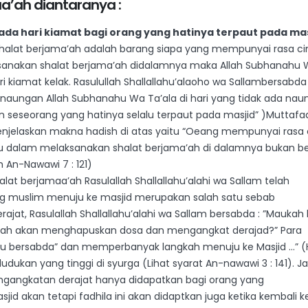
a’ah diantaranya :
da hari kiamat bagi orang yang hatinya terpaut pada mas
 shalat berjama’ah adalah barang siapa yang mempunyai rasa ci
sanakan shalat berjama’ah didalamnya maka Allah Subhanahu
kiamat kelak. Rasulullah Shallallahu’alaoho wa Sallambersabda 
aungan Allah Subhanahu Wa Ta’ala di hari yang tidak ada nau
n seseorang yang hatinya selalu terpaut pada masjid” )Muttaf
enjelaskan makna hadish di atas yaitu “Oeang mempunyai rasa 
 dalam melaksanakan shalat berjama’ah di dalamnya bukan be
h An-Nawawi 7 : 121)
lat berjamaa’ah Rasulallah Shallallahu’alahi wa Sallam telah
ng muslim menuju ke masjid merupakan salah satu sebab
t, Rasulallah Shallallahu’alahi wa Sallam bersabda : ”Maukah 
llah akan menghapuskan dosa dan mengangkat derajad?” Para
eliu bersabda” dan memperbanyak langkah menuju ke Masjid …” (
dukan yang tinggi di syurga (Lihat syarat An-nawawi 3 : 141). 
gangkatan derajat hanya didapatkan bagi orang yang
 akan tetapi fadhila ini akan didaptkan juga ketika kembali k