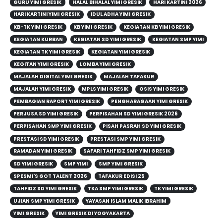
GURU YIMI GRESIK
HALAL BIHALAL YIMI GRESIK
HARI KARTINI 2026
HARI KARTINI YIMI GRESIK
IDUL ADHA YIMI GRESIK
KB-TK YIMI GRESIK
KB YIMI GRESIK
KEGIATAN KB YIMI GRESIK
KEGIATAN KURBAN
KEGIATAN SD YIMI GRESIK
KEGIATAN SMP YIMI
KEGIATAN TK YIMI GRESIK
KEGIATAN YIMI GRESIK
KEGITAN YIMI GRESIK
LOMBA YIMI GRESIK
MAJALAH DIGITAL YIMI GRESIK
MAJALAH TAFAKUR
MAJALAH YIMI GRESIK
MPLS YIMI GRESIK
OSIS YIMI GRESIK
PEMBAGIAN RAPORT YIMI GRESIK
PENGHARAGAAN YIMI GRESIK
PERJUSA SD YIMI GRESIK
PERPISAHAN SD YIMI GRESIK 2026
PERPISAHAN SMP YIMI GRESIK
PISAH PASRAH SD YIMI GRESIK
PRESTASI SD YIMI GRESIK
PRESTASI SMP YIMI GRESIK
RAMADAN YIMI GRESIK
SAFARI TAHFIDZ SMP YIMI GRESIK
SD YIMI GRESIK
SMP YIMI
SMP YIMI GRESIK
SPESMI'S GOT TALENT 2026
TAFAKUR EDISI 25
TAHFIDZ SD YIMI GRESIK
TKA SMP YIMI GRESIK
TK YIMI GRESIK
UJIAN SMP YIMI GRESIK
YAYASAN ISLAM MALIK IBRAHIM
YIMI GRESIK
YIMI GRESIK DI YOGYAKARTA