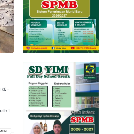
g KB-
lih 1
MORE...