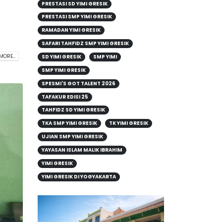
PRESTASI SD YIMI GRESIK
PRESTASI SMP YIMI GRESIK
RAMADAN YIMI GRESIK
SAFARI TAHFIDZ SMP YIMI GRESIK
MORE...
SD YIMI GRESIK
SMP YIMI
SMP YIMI GRESIK
SPESMI'S GOT TALENT 2026
TAFAKUR EDISI 25
TAHFIDZ SD YIMI GRESIK
TKA SMP YIMI GRESIK
TK YIMI GRESIK
UJIAN SMP YIMI GRESIK
YAYASAN ISLAM MALIK IBRAHIM
YIMI GRESIK
YIMI GRESIK DI YOGYAKARTA