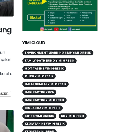
rang
YIMI CLOUD
nuh
ENVIRONMENT LEARNING SMP YIMI GRESIK
pilan
FAMILY GATHERING YIMI GRESIK
GOT TALENT YIMI GRESIK
kolah.
GURU YIMI GRESIK
HALAL BIHALAL YIMI GRESIK
HARI KARTINI 2026
MORE...
HARI KARTINI YIMI GRESIK
IDUL ADHA YIMI GRESIK
KB-TK YIMI GRESIK
KB YIMI GRESIK
KEGIATAN KB YIMI GRESIK
KEGIATAN KURBAN