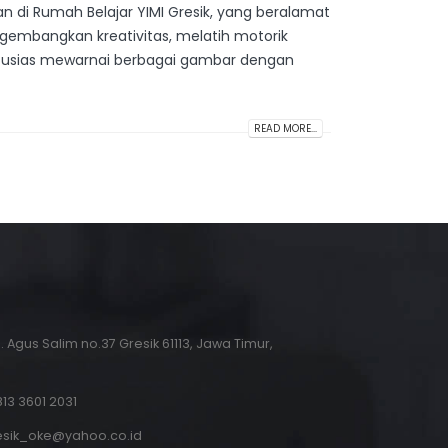
n di Rumah Belajar YIMI Gresik, yang beralamat
engembangkan kreativitas, melatih motorik
antusias mewarnai berbagai gambar dengan
READ MORE...
.H. Agus Salim no.37 Gresik 61113, Jawa Timur,
13 3601 2031
esik_oke@yahoo.co.id