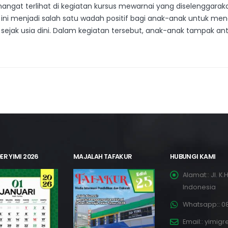
ngat terlihat di kegiatan kursus mewarnai yang diselenggaraka
tan ini menjadi salah satu wadah positif bagi anak-anak untuk m
i sejak usia dini. Dalam kegiatan tersebut, anak-anak tampak 
ER YIMI 2026
MAJALAH TAFAKUR
HUBUNGI KAMI
Alamat::
Jl. K
Indonesia
Whatsapp::
08
Email::
yimigr