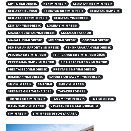
KB-TK YIMI GRESIK
KB YIMI GRESIK
KEGIATAN KB YIMI GRESIK
KEGIATAN KURBAN
KEGIATAN SD YIMI GRESIK
KEGIATAN SMP YIMI
KEGIATAN TK YIMI GRESIK
KEGIATAN YIMI GRESIK
KEGITAN YIMI GRESIK
LOMBA YIMI GRESIK
MAJALAH DIGITAL YIMI GRESIK
MAJALAH TAFAKUR
MAJALAH YIMI GRESIK
MPLS YIMI GRESIK
OSIS YIMI GRESIK
PEMBAGIAN RAPORT YIMI GRESIK
PENGHARAGAAN YIMI GRESIK
PERJUSA SD YIMI GRESIK
PERPISAHAN SD YIMI GRESIK 2026
PERPISAHAN SMP YIMI GRESIK
PISAH PASRAH SD YIMI GRESIK
PRESTASI SD YIMI GRESIK
PRESTASI SMP YIMI GRESIK
RAMADAN YIMI GRESIK
SAFARI TAHFIDZ SMP YIMI GRESIK
SD YIMI GRESIK
SMP YIMI
SMP YIMI GRESIK
SPESMI'S GOT TALENT 2026
TAFAKUR EDISI 25
TAHFIDZ SD YIMI GRESIK
TKA SMP YIMI GRESIK
TK YIMI GRESIK
UJIAN SMP YIMI GRESIK
YAYASAN ISLAM MALIK IBRAHIM
YIMI GRESIK
YIMI GRESIK DI YOGYAKARTA