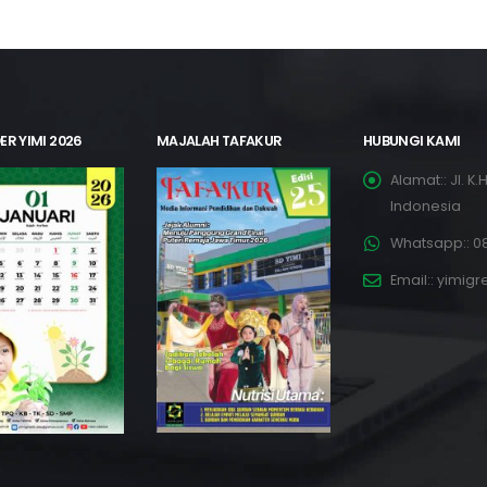
ER YIMI 2026
MAJALAH TAFAKUR
HUBUNGI KAMI
Alamat::
Jl. K
Indonesia
Whatsapp::
08
Email::
yimigr