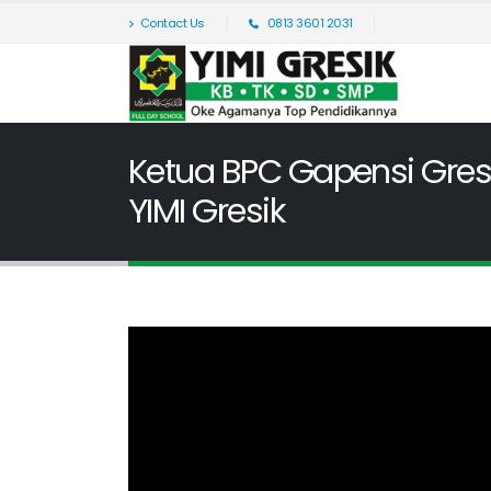
Contact Us
0813 3601 2031
Ketua BPC Gapensi Gres
YIMI Gresik
04
Jun