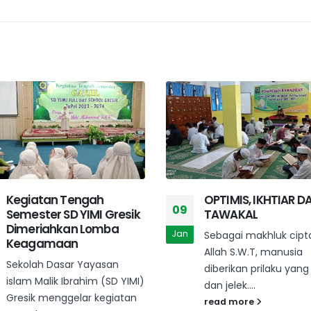
OPTIMIS, IKHTIAR DAN
Keunikan Cara Sis
03
TAWAKAL
YIMI Gresik Peringat
Kereta Api Nasiona
Mar
Sebagai makhluk ciptaan
Peringatan Hari Ke
Allah S.W.T, manusia
Api Nasional diray
diberikan prilaku yang baik
dengan sangat
dan jelek....
istimewa di...
read more