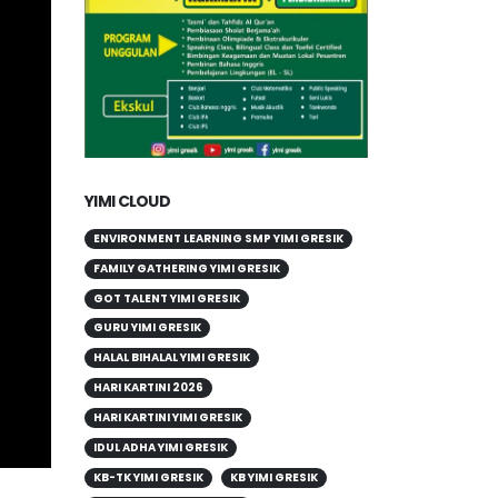
YIMI CLOUD
ENVIRONMENT LEARNING SMP YIMI GRESIK
FAMILY GATHERING YIMI GRESIK
GOT TALENT YIMI GRESIK
GURU YIMI GRESIK
HALAL BIHALAL YIMI GRESIK
HARI KARTINI 2026
HARI KARTINI YIMI GRESIK
IDUL ADHA YIMI GRESIK
KB-TK YIMI GRESIK
KB YIMI GRESIK