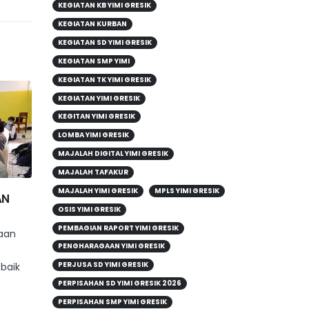
KEGIATAN KB YIMI GRESIK
KEGIATAN KURBAN
KEGIATAN SD YIMI GRESIK
KEGIATAN SMP YIMI
KEGIATAN TK YIMI GRESIK
KEGIATAN YIMI GRESIK
KEGITAN YIMI GRESIK
LOMBA YIMI GRESIK
MAJALAH DIGITAL YIMI GRESIK
MAJALAH TAFAKUR
MAJALAH YIMI GRESIK
MPLS YIMI GRESIK
wa TK
SD YIMI Full Day School
SD 
06
06
OSIS YIMI GRESIK
i Hari
Gresik Gelar Wisuda
Buk
l
Tahfidz Al Quran
Sis
PEMBAGIAN RAPORT YIMI GRESIK
Mar
Mar
reta
Ban
PENGHARAGAAN YIMI GRESIK
SD YIMI Full Day School
akan
Lite
Gresik Menggelar Wisuda
PERJUSA SD YIMI GRESIK
Lau
Tahfidz Al Quran Juz...
PERPISAHAN SD YIMI GRESIK 2026
Kary
read more
PERPISAHAN SMP YIMI GRESIK