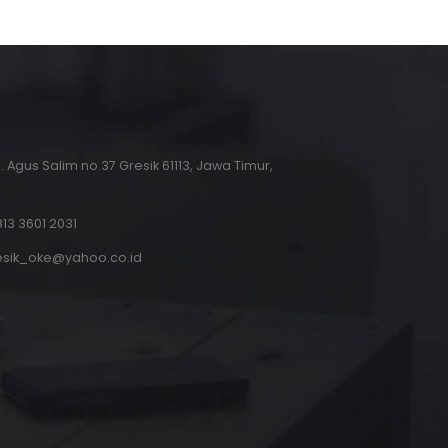
.H. Agus Salim no.37 Gresik 61113, Jawa Timur,
13 3601 2031
esik_oke@yahoo.co.id