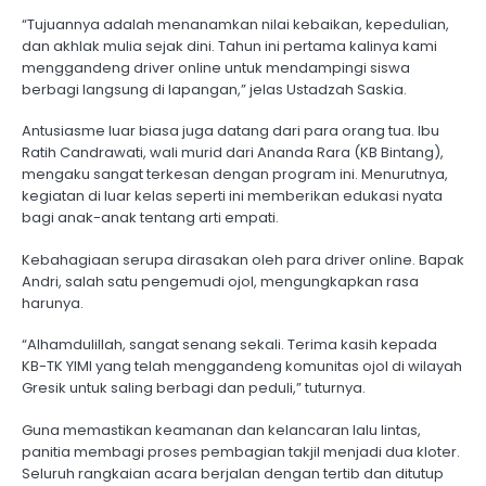
“Tujuannya adalah menanamkan nilai kebaikan, kepedulian,
dan akhlak mulia sejak dini. Tahun ini pertama kalinya kami
menggandeng driver online untuk mendampingi siswa
berbagi langsung di lapangan,” jelas Ustadzah Saskia.
Antusiasme luar biasa juga datang dari para orang tua. Ibu
Ratih Candrawati, wali murid dari Ananda Rara (KB Bintang),
mengaku sangat terkesan dengan program ini. Menurutnya,
kegiatan di luar kelas seperti ini memberikan edukasi nyata
bagi anak-anak tentang arti empati.
Kebahagiaan serupa dirasakan oleh para driver online. Bapak
Andri, salah satu pengemudi ojol, mengungkapkan rasa
harunya.
“Alhamdulillah, sangat senang sekali. Terima kasih kepada
KB-TK YIMI yang telah menggandeng komunitas ojol di wilayah
Gresik untuk saling berbagi dan peduli,” tuturnya.
Guna memastikan keamanan dan kelancaran lalu lintas,
panitia membagi proses pembagian takjil menjadi dua kloter.
Seluruh rangkaian acara berjalan dengan tertib dan ditutup