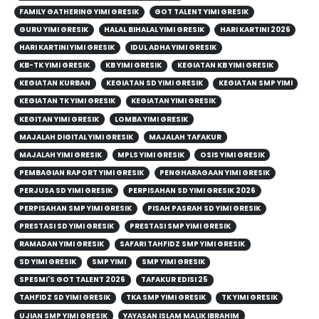
FAMILY GATHERING YIMI GRESIK
GOT TALENT YIMI GRESIK
GURU YIMI GRESIK
HALAL BIHALAL YIMI GRESIK
HARI KARTINI 2026
HARI KARTINI YIMI GRESIK
IDUL ADHA YIMI GRESIK
KB-TK YIMI GRESIK
KB YIMI GRESIK
KEGIATAN KB YIMI GRESIK
KEGIATAN KURBAN
KEGIATAN SD YIMI GRESIK
KEGIATAN SMP YIMI
KEGIATAN TK YIMI GRESIK
KEGIATAN YIMI GRESIK
KEGITAN YIMI GRESIK
LOMBA YIMI GRESIK
MAJALAH DIGITAL YIMI GRESIK
MAJALAH TAFAKUR
MAJALAH YIMI GRESIK
MPLS YIMI GRESIK
OSIS YIMI GRESIK
PEMBAGIAN RAPORT YIMI GRESIK
PENGHARAGAAN YIMI GRESIK
PERJUSA SD YIMI GRESIK
PERPISAHAN SD YIMI GRESIK 2026
PERPISAHAN SMP YIMI GRESIK
PISAH PASRAH SD YIMI GRESIK
PRESTASI SD YIMI GRESIK
PRESTASI SMP YIMI GRESIK
RAMADAN YIMI GRESIK
SAFARI TAHFIDZ SMP YIMI GRESIK
SD YIMI GRESIK
SMP YIMI
SMP YIMI GRESIK
SPESMI'S GOT TALENT 2026
TAFAKUR EDISI 25
TAHFIDZ SD YIMI GRESIK
TKA SMP YIMI GRESIK
TK YIMI GRESIK
UJIAN SMP YIMI GRESIK
YAYASAN ISLAM MALIK IBRAHIM