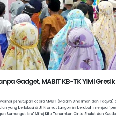
Tanpa Gadget, MABIT KB-TK YIMI Gresik
rnai penutupan acara MABIT (Malam Bina Iman dan Taqwa) di KB-
kolah yang berlokasi di Jl. Kramat Langon ini berubah menjadi "
gan Semangat Isra' Mi'raj Kita Tanamkan Cinta Sholat dan Kuatka