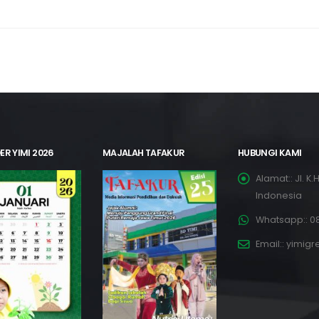
ER YIMI 2026
MAJALAH TAFAKUR
HUBUNGI KAMI
Alamat::
Jl. K
Indonesia
Whatsapp::
08
Email::
yimigr