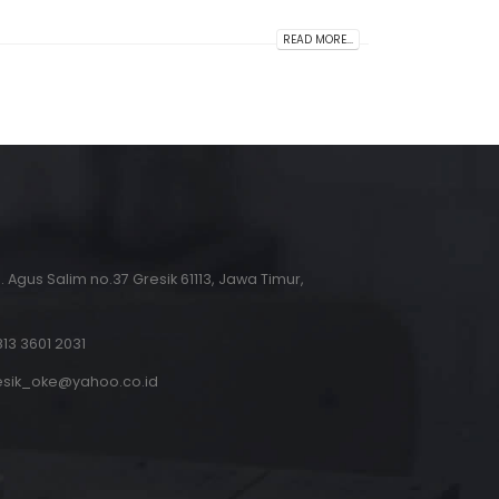
READ MORE...
.H. Agus Salim no.37 Gresik 61113, Jawa Timur,
13 3601 2031
esik_oke@yahoo.co.id