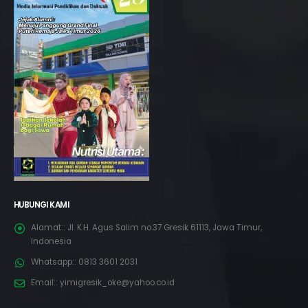
HUBUNGI KAMI
Alamat::
Jl. K.H. Agus Salim no.37 Gresik 61113, Jawa Timur,
Indonesia
Whatsapp::
0813 3601 2031
Email::
yimigresik_oke@yahoo.co.id